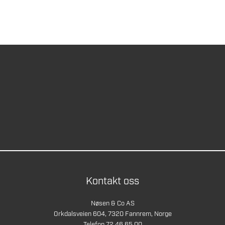
Kontakt oss
Nøsen & Co AS
Orkdalsveien 604, 7320 Fannrem, Norge
Telefon 72 46 65 00