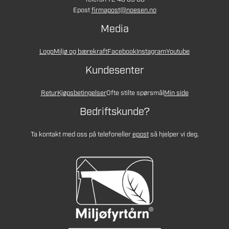
Epost
firmapost@noesen.no
Media
Logo
Miljø og bærekraft
Facebook
Instagram
Youtube
Kundesenter
Retur
Kjøpsbetingelser
Ofte stilte spørsmål
Min side
Bedriftskunde?
Ta kontakt med oss på telefon
eller
epost
så hjelper vi deg.