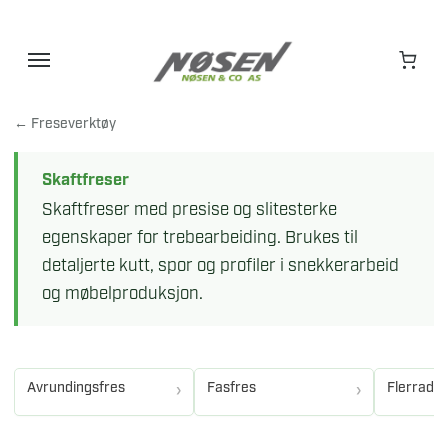
Hopp
til
innhold
← Freseverktøy
Skaftfreser
Skaftfreser med presise og slitesterke
egenskaper for trebearbeiding. Brukes til
detaljerte kutt, spor og profiler i snekkerarbeid
og møbelproduksjon.
Avrundingsfres
Fasfres
Flerradie