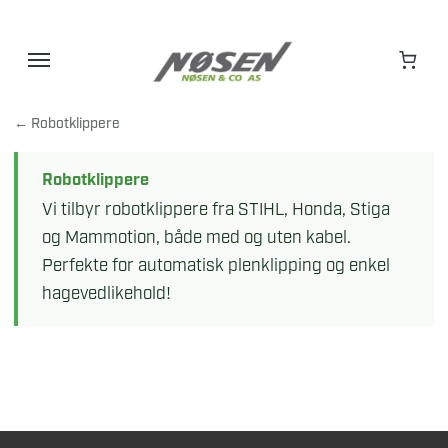
Hopp
til
innhold
← Robotklippere
Robotklippere
Vi tilbyr robotklippere fra STIHL, Honda, Stiga
og Mammotion, både med og uten kabel.
Perfekte for automatisk plenklipping og enkel
hagevedlikehold!