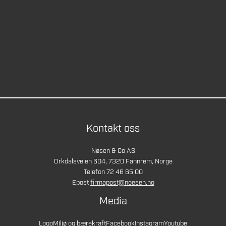
Kontakt oss
Nøsen & Co AS
Orkdalsveien 604, 7320 Fannrem, Norge
Telefon 72 46 65 00
Epost
firmapost@noesen.no
Media
Logo
Miljø og bærekraft
Facebook
Instagram
Youtube