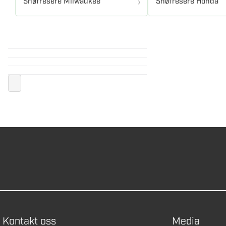
Snøfresere Milwaukee
Snøfresere Honda
Kontakt oss
Media