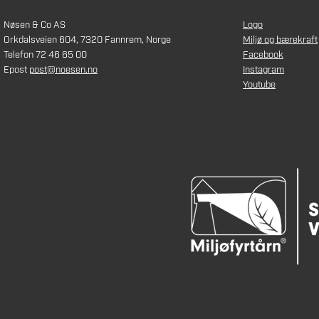
Nøsen & Co AS
Logo
Orkdalsveien 604, 7320 Fannrem, Norge
Miljø og bærekraft
Telefon 72 46 65 00
Facebook
Epost
post@noesen.no
Instagram
Youtube