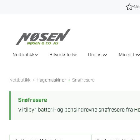
Hopp
4.9 
til
innhold
Nettbutikk
Bilverksted
Om oss
Min side
›
›
Nettbutikk
Hagemaskiner
Snøfresere
Snøfresere
Vi tilbyr batteri- og bensindrevne snøfresere fra H