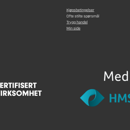
Kjøpsbetingelser
Ofte stilte spørsmål
Trygg handel
Min side