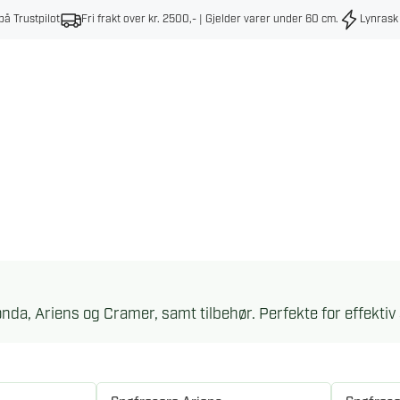
på Trustpilot
Fri frakt over kr. 2500,- | Gjelder varer under 60 cm
.
Lynrask
onda, Ariens og Cramer, samt tilbehør. Perfekte for effekti