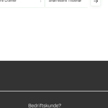
→
re Cramer
Snøfresere Tilbehør
Bedriftskunde?