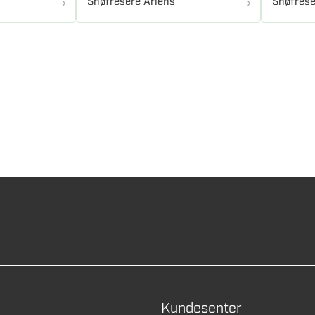
Snøfresere Ariens
Snøfrese
Kundesenter