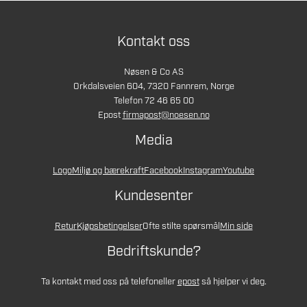
Kontakt oss
Nøsen & Co AS
Orkdalsveien 604, 7320 Fannrem, Norge
Telefon 72 46 65 00
Epost
firmapost@noesen.no
Media
Logo
Miljø og bærekraft
Facebook
Instagram
Youtube
Kundesenter
Retur
Kjøpsbetingelser
Ofte stilte spørsmål
Min side
Bedriftskunde?
Ta kontakt med oss på telefon
eller
epost
så hjelper vi deg.