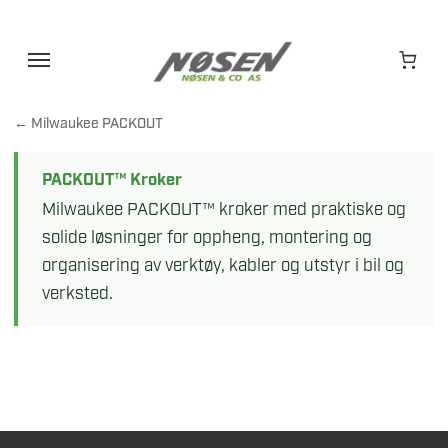
Hopp
til
innhold
← Milwaukee PACKOUT
PACKOUT™ Kroker
Milwaukee PACKOUT™ kroker med praktiske og
solide løsninger for oppheng, montering og
organisering av verktøy, kabler og utstyr i bil og
verksted.