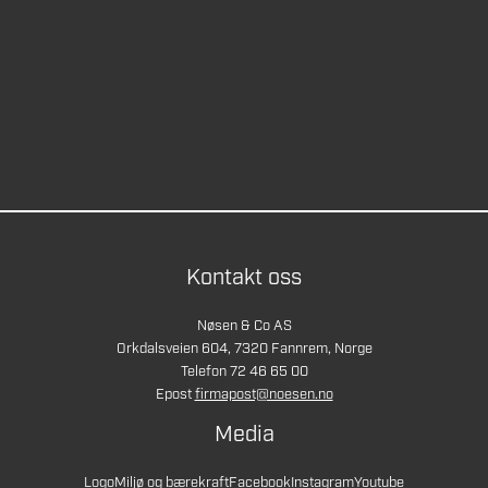
Kontakt oss
Nøsen & Co AS
Orkdalsveien 604, 7320 Fannrem, Norge
Telefon 72 46 65 00
Epost
firmapost@noesen.no
Media
Logo
Miljø og bærekraft
Facebook
Instagram
Youtube