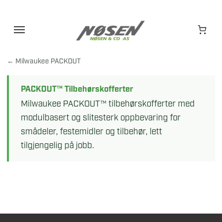
Hopp
til
innhold
← Milwaukee PACKOUT
PACKOUT™ Tilbehørskofferter
Milwaukee PACKOUT™ tilbehørskofferter med
modulbasert og slitesterk oppbevaring for
smådeler, festemidler og tilbehør, lett
tilgjengelig på jobb.