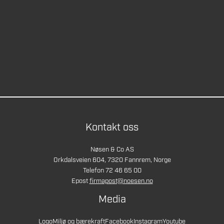
Kontakt oss
Nøsen & Co AS
Orkdalsveien 604, 7320 Fannrem, Norge
Telefon 72 46 65 00
Epost
firmapost@noesen.no
Media
Logo
Miljø og bærekraft
Facebook
Instagram
Youtube