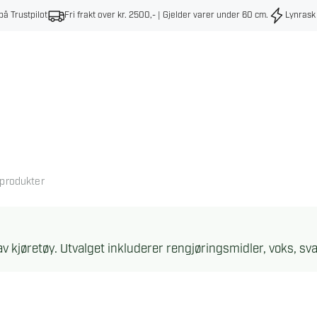
på Trustpilot
Fri frakt over kr. 2500,- | Gjelder varer under 60 cm
.
Lynrask
eprodukter
v kjøretøy. Utvalget inkluderer rengjøringsmidler, voks, sva