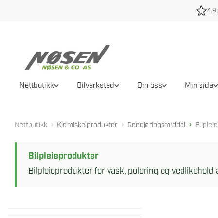
Hopp
4.9 
til
innhold
Nettbutikk
Bilverksted
Om oss
Min side
›
›
›
Nettbutikk
Kjemiske produkter
Rengjøringsmiddel
Bilplei
Bilpleieprodukter
Bilpleieprodukter for vask, polering og vedlikehold a