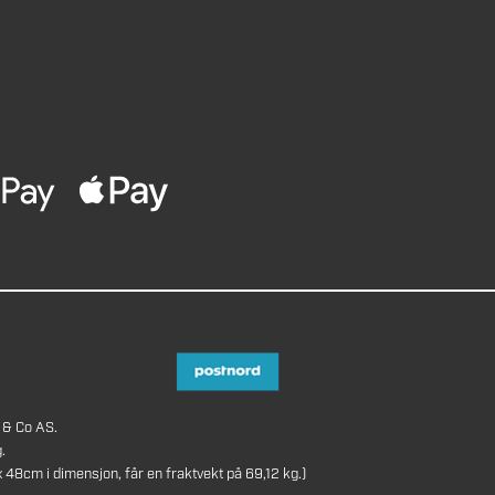
 & Co AS.
.
8cm i dimensjon, får en fraktvekt på 69,12 kg.)