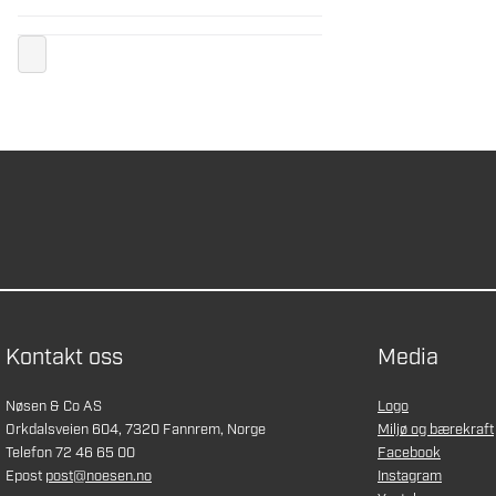
Kontakt oss
Media
Nøsen & Co AS
Logo
Orkdalsveien 604, 7320 Fannrem, Norge
Miljø og bærekraft
Telefon 72 46 65 00
Facebook
Epost
post@noesen.no
Instagram