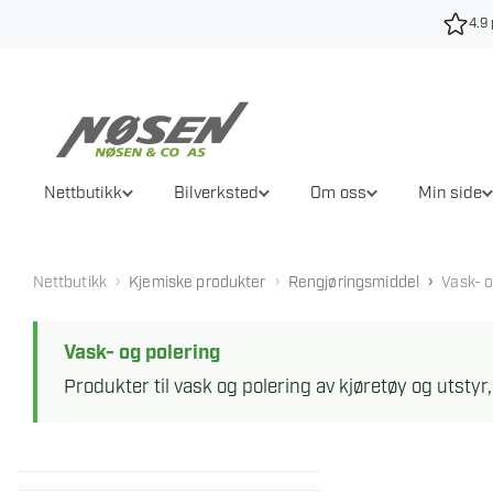
Hopp
4.9 
til
innhold
Nettbutikk
Bilverksted
Om oss
Min side
›
›
›
Nettbutikk
Kjemiske produkter
Rengjøringsmiddel
Vask- o
Vask- og polering
Produkter til vask og polering av kjøretøy og utstyr,