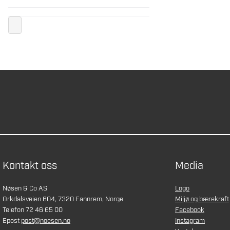
Kontakt oss
Media
Nøsen & Co AS
Logo
Orkdalsveien 604, 7320 Fannrem, Norge
Miljø og bærekraft
Telefon 72 46 65 00
Facebook
Epost
post@noesen.no
Instagram