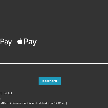
 & Co AS.
.
8cm i dimensjon, får en fraktvekt på 69,12 kg.)