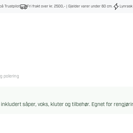
på Trustpilot
Fri frakt over kr. 2500,- | Gjelder varer under 60 cm
.
Lynrask
g polering
 inkludert såper, voks, kluter og tilbehør. Egnet for rengjøri