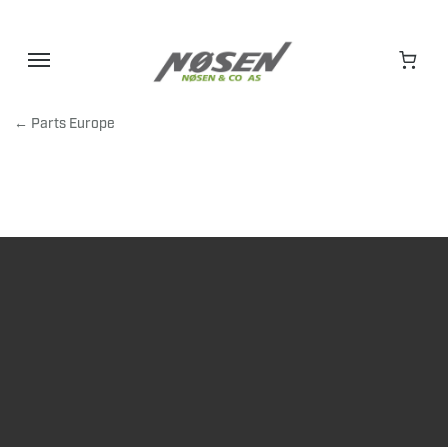
Hopp
til
innhold
← Parts Europe