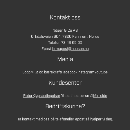
Kontakt oss
Nøsen & Co AS
Orkdalsveien 604, 7320 Fannrem, Norge
Telefon 72 46 65 00
Epost
firmapost@noesen.no
Media
Logo
Miljø og bærekraft
Facebook
Instagram
Youtube
Kundesenter
Retur
Kjøpsbetingelser
Ofte stilte spørsmål
Min side
Bedriftskunde?
Ta kontakt med oss på telefon
eller
epost
så hjelper vi deg.