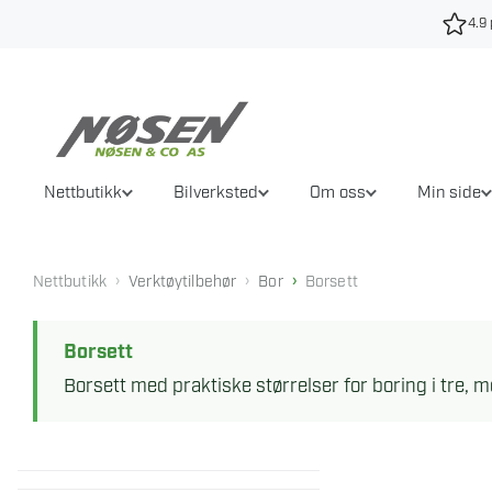
Hopp
4.9 
til
innhold
Nettbutikk
Bilverksted
Om oss
Min side
›
›
›
Nettbutikk
Verktøytilbehør
Bor
Borsett
Borsett
Borsett med praktiske størrelser for boring i tre, 