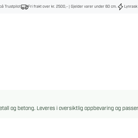
på Trustpilot
Fri frakt over kr. 2500,- | Gjelder varer under 60 cm
.
Lynrask
metall og betong. Leveres i oversiktlig oppbevaring og pass