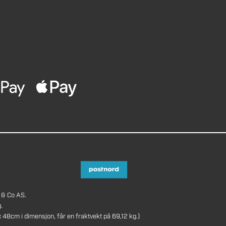
 & Co AS.
.
8cm i dimensjon, får en fraktvekt på 69,12 kg.)