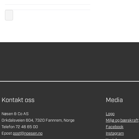
Kontakt oss
Media
Nøsen & Co AS
Logo
Orkdalsveien 604, 7320 Fannrem, Norge
Miljø og bærekraft
Telefon 72 46 65 00
Facebook
Epost
post@noesen.no
Instagram