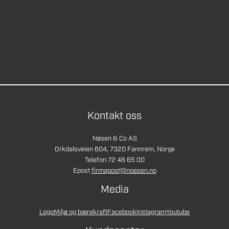
Kontakt oss
Nøsen & Co AS
Orkdalsveien 604, 7320 Fannrem, Norge
Telefon 72 46 65 00
Epost
firmapost@noesen.no
Media
Logo
Miljø og bærekraft
Facebook
Instagram
Youtube