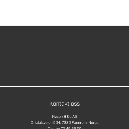
Kontakt oss
Nøsen & Co AS
Orkdalsveien 604, 7320 Fannrem, Norge
Telefon 72 46 65 00