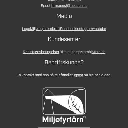
Epost
firmapost@noesen.no
Media
Logo
Miljø og bærekraft
Facebook
Instagram
Youtube
Kundesenter
Retur
Kjøpsbetingelser
Ofte stilte spørsmål
Min side
Bedriftskunde?
Ta kontakt med oss på telefon
eller
epost
så hjelper vi deg.