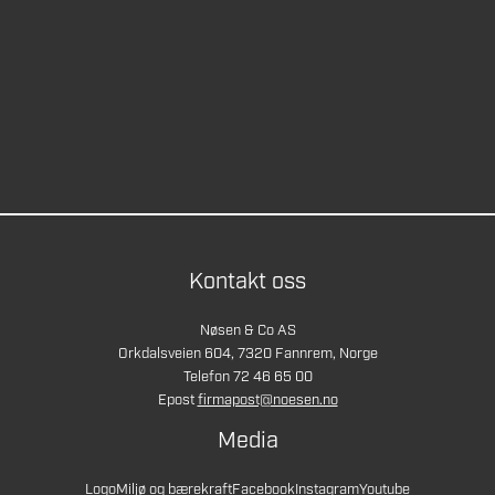
Kontakt oss
Nøsen & Co AS
Orkdalsveien 604, 7320 Fannrem, Norge
Telefon 72 46 65 00
Epost
firmapost@noesen.no
Media
Logo
Miljø og bærekraft
Facebook
Instagram
Youtube