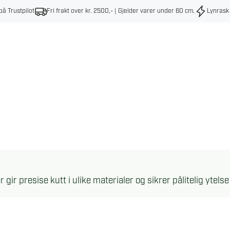
på Trustpilot
Fri frakt over kr. 2500,- | Gjelder varer under 60 cm
.
Lynrask
r gir presise kutt i ulike materialer og sikrer pålitelig ytel