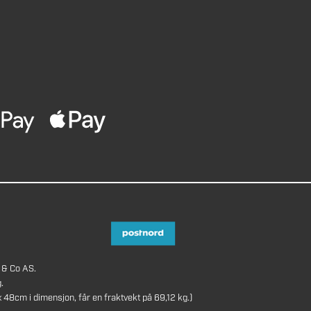
 & Co AS.
.
8cm i dimensjon, får en fraktvekt på 69,12 kg.)