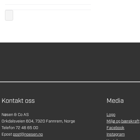
Kontakt oss
Media
Nøsen & Co AS
Logo
Orkdalsveien 604, 7320 Fannrem, Norge
Miljø og bærekraft
Telefon 72 46 65 00
Facebook
Epost
post@noesen.no
Instagram