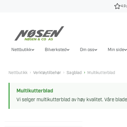
Hopp
4.9 
til
innhold
Nettbutikk
Bilverksted
Om oss
Min side
›
›
›
Nettbutikk
Verktøytilbehør
Sagblad
Multikutterblad
Multikutterblad
Vi selger multikutterblad av høy kvalitet. Våre blade