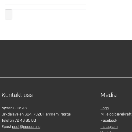
Kontakt oss
Media
Nøsen & Co AS
Logo
Orkdalsveien 604, 7320 Fannrem, Norge
Miljø og bærekraft
Telefon 72 46 65 00
Facebook
Epost
post@noesen.no
Instagram