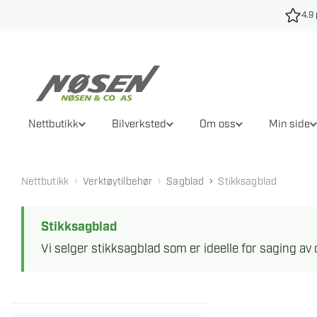
Hopp
4.9 
til
innhold
Nettbutikk
Bilverksted
Om oss
Min side
›
›
›
Nettbutikk
Verktøytilbehør
Sagblad
Stikksagblad
Stikksagblad
Vi selger stikksagblad som er ideelle for saging av d