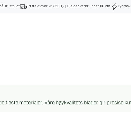
på Trustpilot
Fri frakt over kr. 2500,- | Gjelder varer under 60 cm
.
Lynrask
e fleste materialer. Våre høykvalitets blader gir presise ku