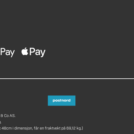
 & Co AS.
.
8cm i dimensjon, får en fraktvekt på 69,12 kg.)