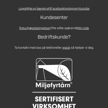
Logo
Miljø og bærekraft
Facebook
Instagram
Youtube
Kundesenter
Retur
Kjøpsbetingelser
Ofte stilte spørsmål
Min side
Bedriftskunde?
Ta kontakt med oss på telefon
eller
epost
så hjelper vi deg.