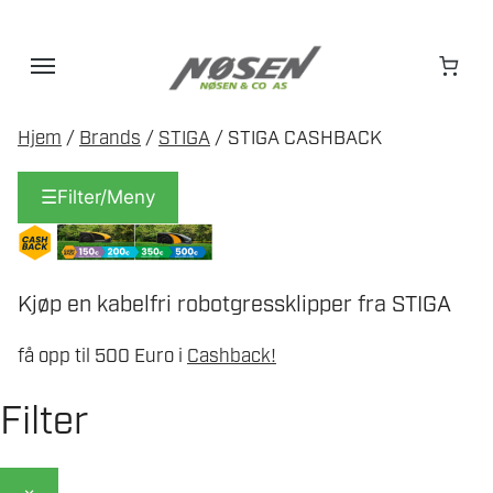
Hopp
til
innhold
Hjem
/
Brands
/
STIGA
/ STIGA CASHBACK
☰
Filter/Meny
Kjøp en kabelfri robotgressklipper fra STIGA
få opp til 500 Euro i
Cashback!
Filter
×