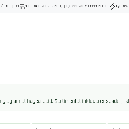
på Trustpilot
Fri frakt over kr. 2500,- | Gjelder varer under 60 cm
.
Lynrask
ing og annet hagearbeid. Sortimentet inkluderer spader, ra