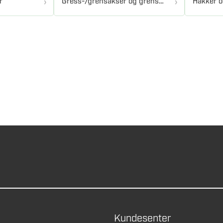
r
Gress-/grensakser og grensager
Hakker o
Kundesenter