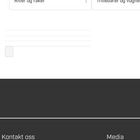
River og raker
Trillebårer og vogne
Kontakt oss
Media