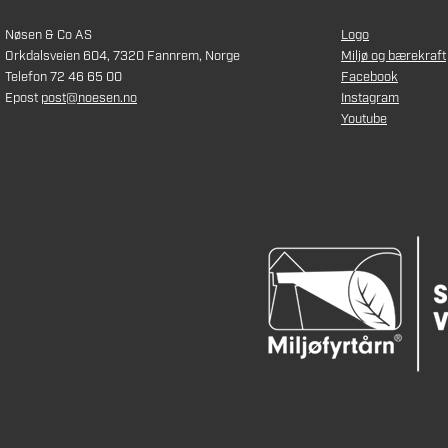
Nøsen & Co AS
Logo
Orkdalsveien 604, 7320 Fannrem, Norge
Miljø og bærekraft
Telefon 72 46 65 00
Facebook
Epost
post@noesen.no
Instagram
Youtube