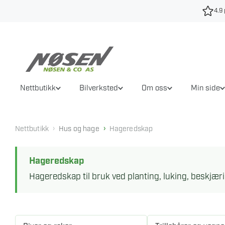
Hopp
4.9 
til
innhold
Nettbutikk
Bilverksted
Om oss
Min side
›
›
Nettbutikk
Hus og hage
Hageredskap
Hageredskap
Hageredskap til bruk ved planting, luking, beskjær