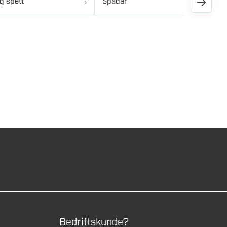
→
g spett
Spader
Bedriftskunde?