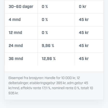
30–60 dager
0 %
0 kr
4 mnd
0 %
45 kr
12 mnd
0 %
45 kr
24 mnd
9,96 %
45 kr
36 mnd
12,96 %
45 kr
Eksempel fra brosjyren: Handle for 10 000 kr, 12
delbetalinger, etableringsgebyr 395 kr, adm.gebyr 45
kr/mnd, effektiv rente 17,11 %, nominell rente 0 %, totalt 10
935 kr.