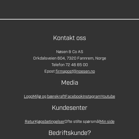
Kontakt oss
Nøsen & Co AS
Orkdalsveien 604, 7320 Fannrem, Norge
Telefon 72 46 65 00
Epost
firmapost@noesen.no
Media
Logo
Miljø og bærekraft
Facebook
Instagram
Youtube
Kundesenter
Retur
Kjøpsbetingelser
Ofte stilte spørsmål
Min side
Bedriftskunde?