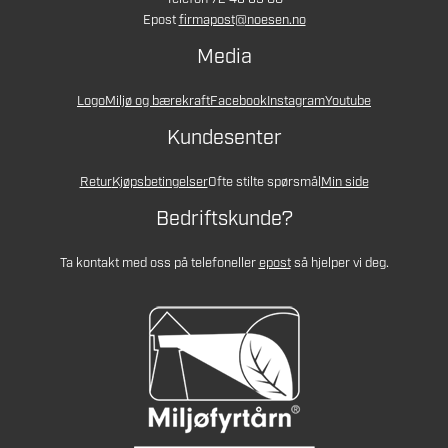
Epost
firmapost@noesen.no
Media
Logo
Miljø og bærekraft
Facebook
Instagram
Youtube
Kundesenter
Retur
Kjøpsbetingelser
Ofte stilte spørsmål
Min side
Bedriftskunde?
Ta kontakt med oss på telefon
eller
epost
så hjelper vi deg.