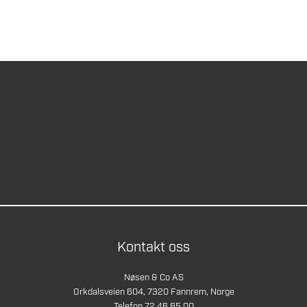
Kontakt oss
Nøsen & Co AS
Orkdalsveien 604, 7320 Fannrem, Norge
Telefon 72 46 65 00