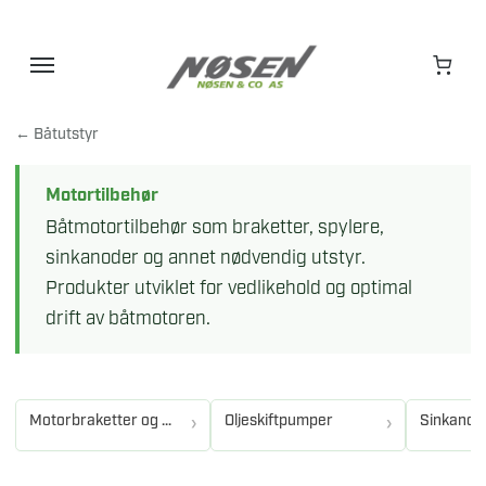
Hopp
til
innhold
← Båtutstyr
Motortilbehør
Båtmotortilbehør som braketter, spylere,
sinkanoder og annet nødvendig utstyr.
Produkter utviklet for vedlikehold og optimal
drift av båtmotoren.
Motorbraketter og spylere
Oljeskiftpumper
Sinkanod