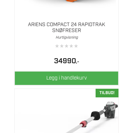
ARIENS COMPACT 24 RAPIDTRAK
SNØFRESER
Hurtigvisning
★
★
★
★
★
34990
,-
Legg i handlekurv
TILBUD!