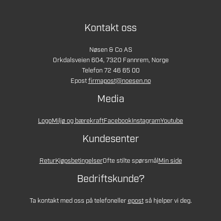
Kontakt oss
Nøsen & Co AS
Orkdalsveien 604, 7320 Fannrem, Norge
Telefon 72 46 65 00
Epost
firmapost@noesen.no
Media
Logo
Miljø og bærekraft
Facebook
Instagram
Youtube
Kundesenter
Retur
Kjøpsbetingelser
Ofte stilte spørsmål
Min side
Bedriftskunde?
Ta kontakt med oss på telefon
eller
epost
så hjelper vi deg.