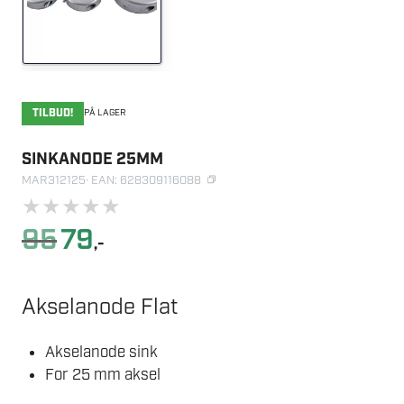
TILBUD!
PÅ LAGER
SINKANODE 25MM
MAR312125
· EAN: 628309116088
★
★
★
★
★
Opprinnelig
Nåværende
95
79
,-
pris
pris
var:
er:
95.
79.
Akselanode Flat
Akselanode sink
For 25 mm aksel