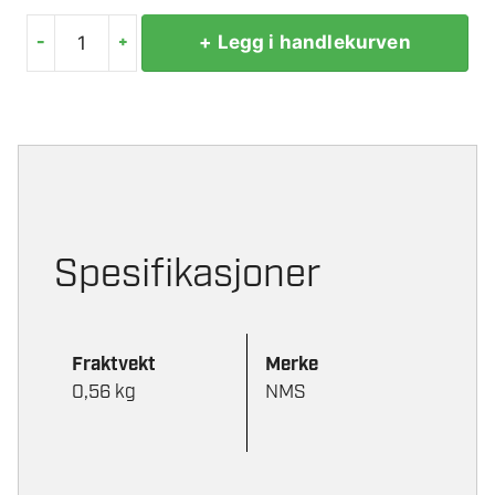
-
+
+ Legg i handlekurven
SINKANODE
25MM
antall
Spesifikasjoner
Fraktvekt
Merke
0,56 kg
NMS