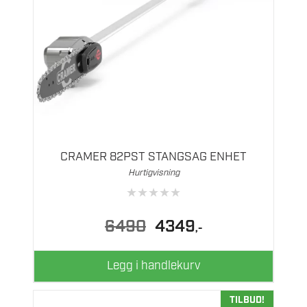
CRAMER 82PST STANGSAG ENHET
Hurtigvisning
★
★
★
★
★
Opprinnelig
Nåværende
6490
4349
,-
pris
pris
var:
er:
6490.
4349.
Legg i handlekurv
TILBUD!