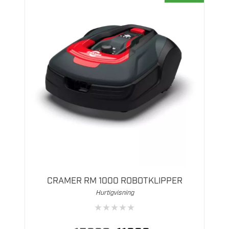
CRAMER RM 1000 ROBOTKLIPPER
Hurtigvisning
★
★
★
★
★
Opprinnelig
Nåværende