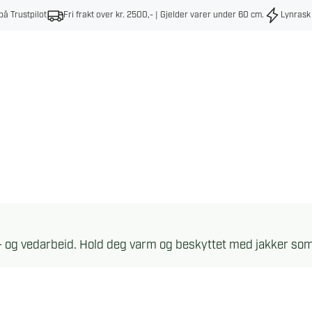
på Trustpilot
Fri frakt over kr. 2500,- | Gjelder varer under 60 cm
.
Lynrask
gs- og vedarbeid. Hold deg varm og beskyttet med jakker so