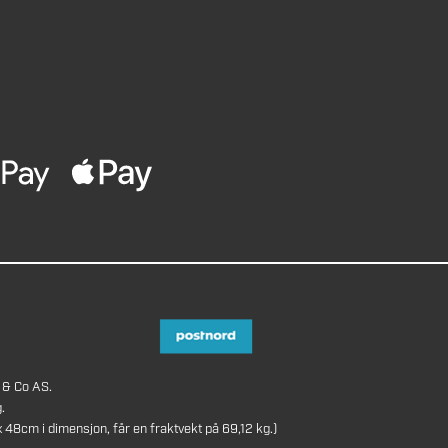
 & Co AS.
.
8cm i dimensjon, får en fraktvekt på 69,12 kg.)