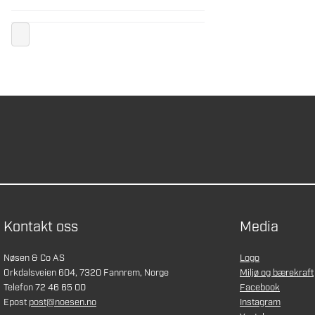
Kontakt oss
Media
Nøsen & Co AS
Logo
Orkdalsveien 604, 7320 Fannrem, Norge
Miljø og bærekraft
Telefon 72 46 65 00
Facebook
Epost
post@noesen.no
Instagram