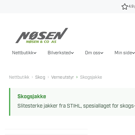
Hopp
4.9 
til
innhold
Nettbutikk
Bilverksted
Om oss
Min side
›
›
›
Nettbutikk
Skog
Verneutstyr
Skogsjakke
Skogsjakke
Slitesterke jakker fra STIHL, spesiallaget for sko