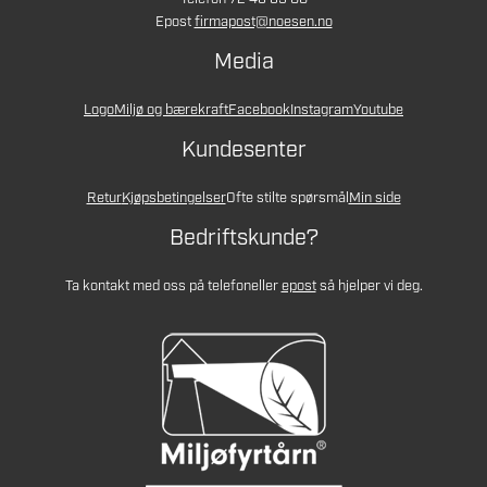
Epost
firmapost@noesen.no
Media
Logo
Miljø og bærekraft
Facebook
Instagram
Youtube
Kundesenter
Retur
Kjøpsbetingelser
Ofte stilte spørsmål
Min side
Bedriftskunde?
Ta kontakt med oss på telefon
eller
epost
så hjelper vi deg.