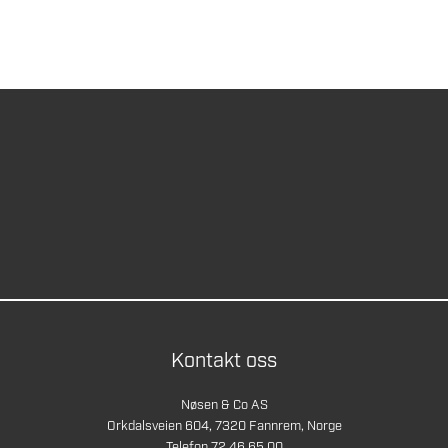
Kontakt oss
Nøsen & Co AS
Orkdalsveien 604, 7320 Fannrem, Norge
Telefon 72 46 65 00