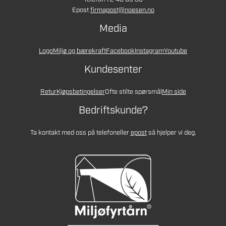
Epost
firmapost@noesen.no
Media
Logo
Miljø og bærekraft
Facebook
Instagram
Youtube
Kundesenter
Retur
Kjøpsbetingelser
Ofte stilte spørsmål
Min side
Bedriftskunde?
Ta kontakt med oss på telefon
eller
epost
så hjelper vi deg.