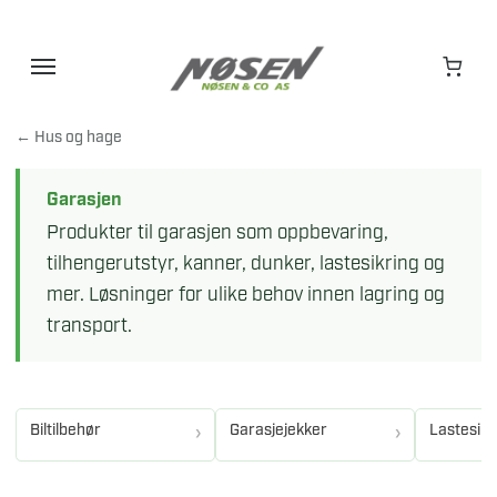
Hopp
til
innhold
← Hus og hage
Garasjen
Produkter til garasjen som oppbevaring,
tilhengerutstyr, kanner, dunker, lastesikring og
mer. Løsninger for ulike behov innen lagring og
transport.
Biltilbehør
Garasjejekker
Lastesikr