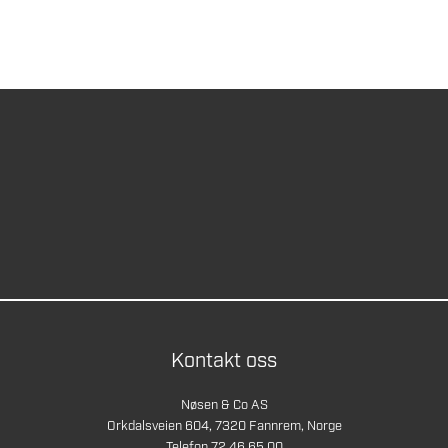
Kontakt oss
Nøsen & Co AS
Orkdalsveien 604, 7320 Fannrem, Norge
Telefon 72 46 65 00