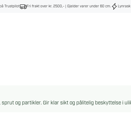
på Trustpilot
Fri frakt over kr. 2500,- | Gjelder varer under 60 cm
.
Lynrask
sprut og partikler. Gir klar sikt og pålitelig beskyttelse i ul