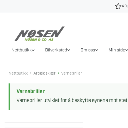
Hopp
4.9 
til
innhold
Nettbutikk
Bilverksted
Om oss
Min side
›
›
Nettbutikk
Arbeidsklær
Vernebriller
Vernebriller
Vernebriller utviklet for å beskytte øynene mot støt, 