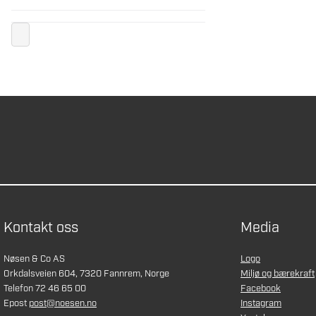
Kontakt oss
Media
Nøsen & Co AS
Logo
Orkdalsveien 604, 7320 Fannrem, Norge
Miljø og bærekraft
Telefon 72 46 65 00
Facebook
Epost
post@noesen.no
Instagram