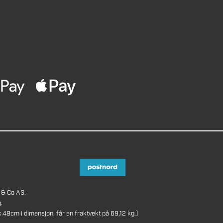
 & Co AS.
.
8cm i dimensjon, får en fraktvekt på 69,12 kg.)