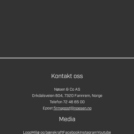
Kontakt oss
Nøsen & Co AS
Orkdalsveien 604, 7320 Fannrem, Norge
Telefon 72 46 65 00
Epost
firmapost@noesen.no
Media
Logo
Miljø og bærekraft
Facebook
Instagram
Youtube