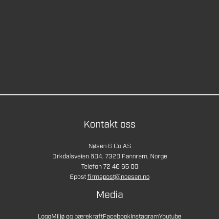
Kontakt oss
Nøsen & Co AS
Orkdalsveien 604, 7320 Fannrem, Norge
Telefon 72 46 65 00
Epost
firmapost@noesen.no
Media
Logo
Miljø og bærekraft
Facebook
Instagram
Youtube