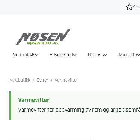
Hopp
4.9 
til
innhold
Nettbutikk
Bilverksted
Om oss
Min side
›
›
Nettbutikk
Ovner
Varmevifter
Varmevifter
Varmevifter for oppvarming av rom og arbeidsområd