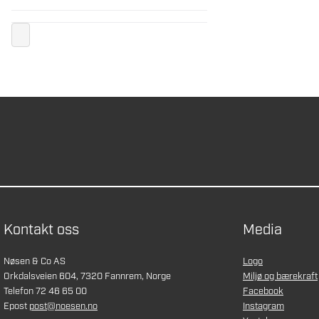
Kontakt oss
Media
Nøsen & Co AS
Logo
Orkdalsveien 604, 7320 Fannrem, Norge
Miljø og bærekraft
Telefon 72 46 65 00
Facebook
Epost
post@noesen.no
Instagram