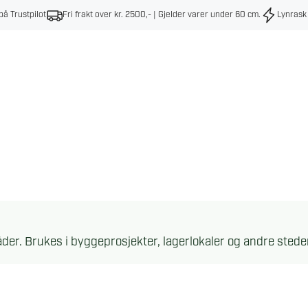
på Trustpilot
Fri frakt over kr. 2500,- | Gjelder varer under 60 cm
.
Lynrask
er. Brukes i byggeprosjekter, lagerlokaler og andre stede