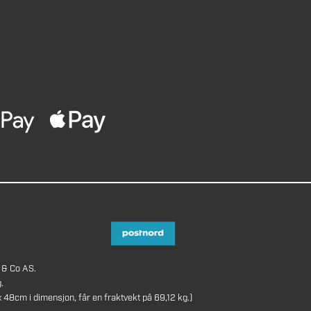
 & Co AS.
.
8cm i dimensjon, får en fraktvekt på 69,12 kg.)