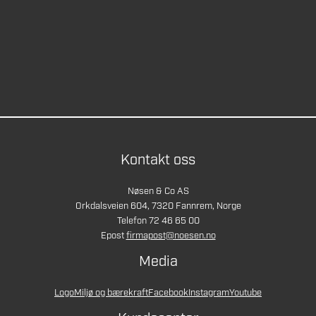
Kontakt oss
Nøsen & Co AS
Orkdalsveien 604, 7320 Fannrem, Norge
Telefon 72 46 65 00
Epost
firmapost@noesen.no
Media
Logo
Miljø og bærekraft
Facebook
Instagram
Youtube