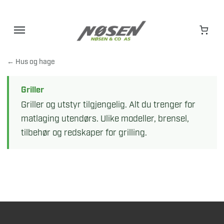
Hopp
til
innhold
← Hus og hage
Griller
Griller og utstyr tilgjengelig. Alt du trenger for
matlaging utendørs. Ulike modeller, brensel,
tilbehør og redskaper for grilling.