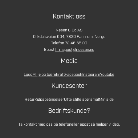
Kontakt oss
Nøsen & Co AS
Orkdalsveien 604, 7320 Fannrem, Norge
Telefon 72 46 65 00
Epost
firmapost@noesen.no
Media
Logo
Miljø og bærekraft
Facebook
Instagram
Youtube
Kundesenter
Retur
Kjøpsbetingelser
Ofte stilte spørsmål
Min side
Bedriftskunde?
Ta kontakt med oss på telefon
eller
epost
så hjelper vi deg.