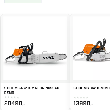
SSAG
STIHL MS 362 C-M MOTORSAG
STIHL MS 2
★
★
★
★
★
★
★
★
★
★
Op
13990
6240
5
,-
pr