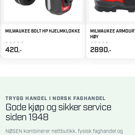
MILWAUKEE ARMOURTRED S7S SKO
MILWAUKEE T-SKJORTE
HØY
★
★
★
★
★
★
★
★
★
★
2890
489
,-
,-
TRYGG HANDEL I NORSK FAGHANDEL
Gode kjøp og sikker service
siden 1948
NØSEN kombinerer nettbutikk, fysisk faghandel og