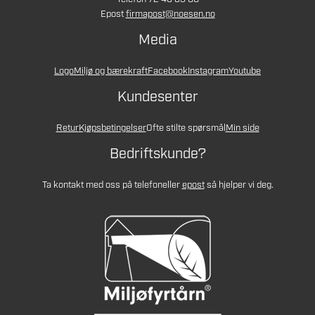
Epost
firmapost@noesen.no
Media
Logo
Miljø og bærekraft
Facebook
Instagram
Youtube
Kundesenter
Retur
Kjøpsbetingelser
Ofte stilte spørsmål
Min side
Bedriftskunde?
Ta kontakt med oss på telefon
eller
epost
så hjelper vi deg.