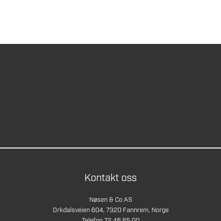
Kontakt oss
Nøsen & Co AS
Orkdalsveien 604, 7320 Fannrem, Norge
Telefon 72 46 65 00