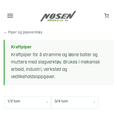
Hopp
til
innhold
← Piper og pipeverktøy
Kraftpiper
Kraftpiper for å stramme og løsne bolter og
muttere med slagverktøy. Brukes i mekanisk
arbeid, industri, verksted og
vedlikeholdsoppgaver.
1/2 tum
3/4 tum