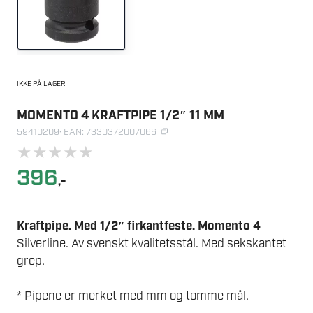
IKKE PÅ LAGER
MOMENTO 4 KRAFTPIPE 1/2″ 11 MM
59410209
· EAN: 7330372007066
★
★
★
★
★
396
,-
Kraftpipe. Med 1/2″ firkantfeste. Momento 4
Silverline. Av svenskt kvalitetsstål. Med sekskantet
grep.
* Pipene er merket med mm og tomme mål.