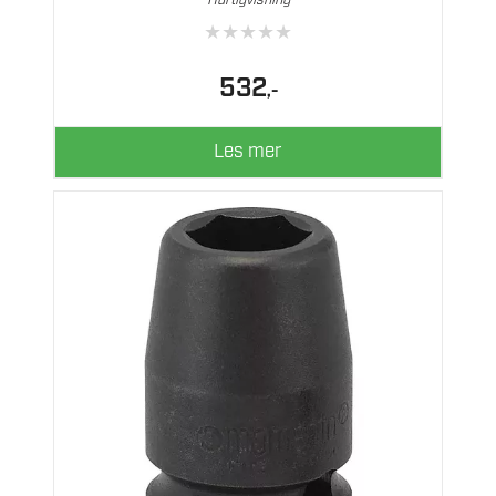
Hurtigvisning
★
★
★
★
★
532
,-
Les mer