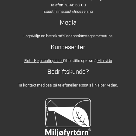
Telefon 72 46 65 00
Epost
firmapost@noesen.no
Media
Logo
Miljø og bærekraft
Facebook
Instagram
Youtube
Kundesenter
Retur
Kjøpsbetingelser
Ofte stilte spørsmål
Min side
Bedriftskunde?
Ta kontakt med oss på telefon
eller
epost
så hjelper vi deg.