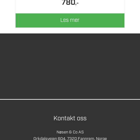
780
,-
Les mer
Kontakt oss
Nøsen & Co AS
Orkdalsveien 604, 7320 Fannrem, Norge