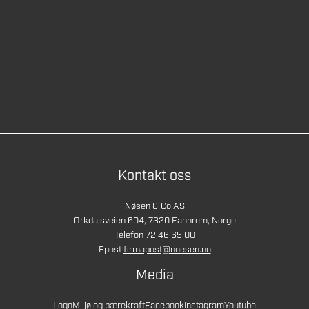
Kontakt oss
Nøsen & Co AS
Orkdalsveien 604, 7320 Fannrem, Norge
Telefon 72 46 65 00
Epost
firmapost@noesen.no
Media
Logo
Miljø og bærekraft
Facebook
Instagram
Youtube