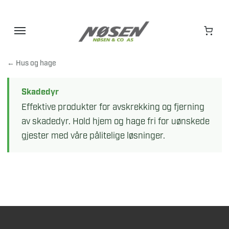
Hopp
til
innhold
← Hus og hage
Skadedyr
Effektive produkter for avskrekking og fjerning
av skadedyr. Hold hjem og hage fri for uønskede
gjester med våre pålitelige løsninger.