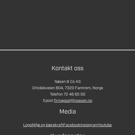
Kontakt oss
Nøsen & Co AS
Orkdalsveien 604, 7320 Fannrem, Norge
Telefon 72 46 65 00
Epost
firmapost@noesen.no
Media
Logo
Miljø og bærekraft
Facebook
Instagram
Youtube