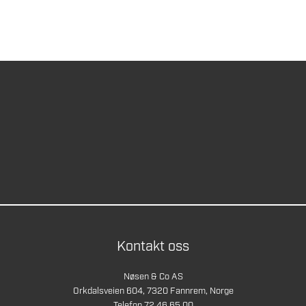
Kontakt oss
Nøsen & Co AS
Orkdalsveien 604, 7320 Fannrem, Norge
Telefon 72 46 65 00