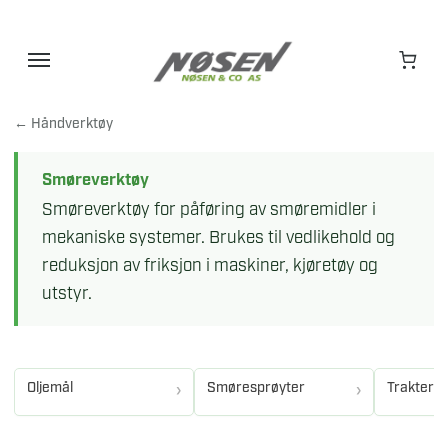
Hopp
til
innhold
← Håndverktøy
Smøreverktøy
Smøreverktøy for påføring av smøremidler i
mekaniske systemer. Brukes til vedlikehold og
reduksjon av friksjon i maskiner, kjøretøy og
utstyr.
Oljemål
Smøresprøyter
Trakter