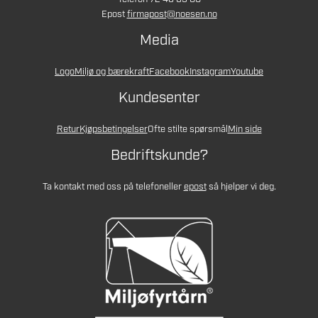
Epost
firmapost@noesen.no
Media
Logo
Miljø og bærekraft
Facebook
Instagram
Youtube
Kundesenter
Retur
Kjøpsbetingelser
Ofte stilte spørsmål
Min side
Bedriftskunde?
Ta kontakt med oss på telefon
eller
epost
så hjelper vi deg.