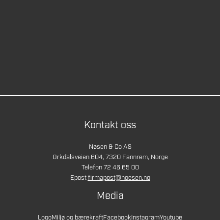
Kontakt oss
Nøsen & Co AS
Orkdalsveien 604, 7320 Fannrem, Norge
Telefon 72 46 65 00
Epost
firmapost@noesen.no
Media
Logo
Miljø og bærekraft
Facebook
Instagram
Youtube