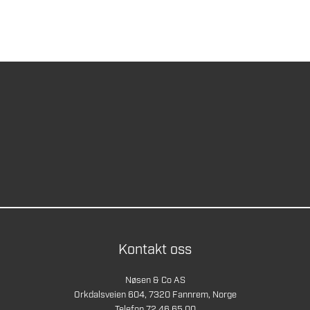
Kontakt oss
Nøsen & Co AS
Orkdalsveien 604, 7320 Fannrem, Norge
Telefon 72 46 65 00