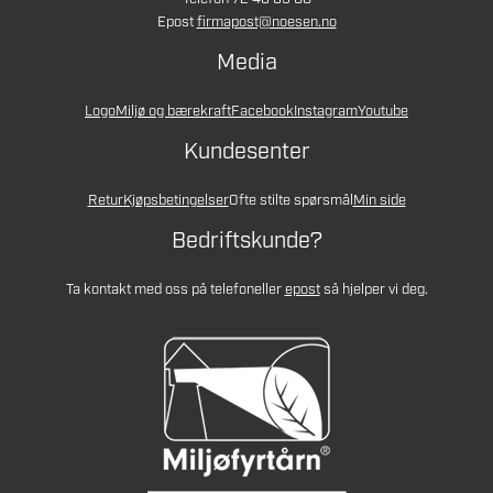
Epost
firmapost@noesen.no
Media
Logo
Miljø og bærekraft
Facebook
Instagram
Youtube
Kundesenter
Retur
Kjøpsbetingelser
Ofte stilte spørsmål
Min side
Bedriftskunde?
Ta kontakt med oss på telefon
eller
epost
så hjelper vi deg.