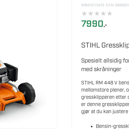
WB410113415
· EAN: 88666
★
★
★
★
★
7990
,-
STIHL Gresskli
Spesielt allsidig f
med skråninger
STIHL RM 448 V bensi
mellomstore plener, o
gressklipperen etter 
er denne gressklippere
gjør at du kan justere
Bensin-gresskl