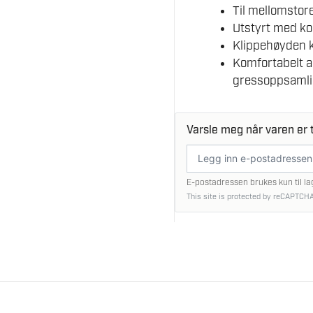
Til mellomstor
Utstyrt med ko
Klippehøyden k
Komfortabelt a
gressoppsamli
Varsle meg når varen er t
E-
postadresse
E-postadressen brukes kun til la
This site is protected by reCAPTCHA