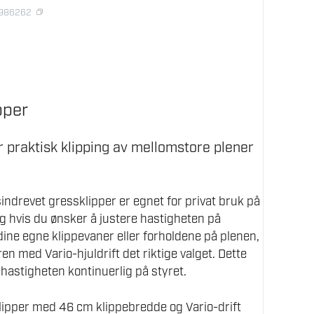
1986262
pper
or praktisk klipping av mellomstore plener
ndrevet gressklipper er egnet for privat bruk på
g hvis du ønsker å justere hastigheten på
dine egne klippevaner eller forholdene på plenen,
n med Vario-hjuldrift det riktige valget. Dette
 hastigheten kontinuerlig på styret.
ipper med 46 cm klippebredde og Vario-drift