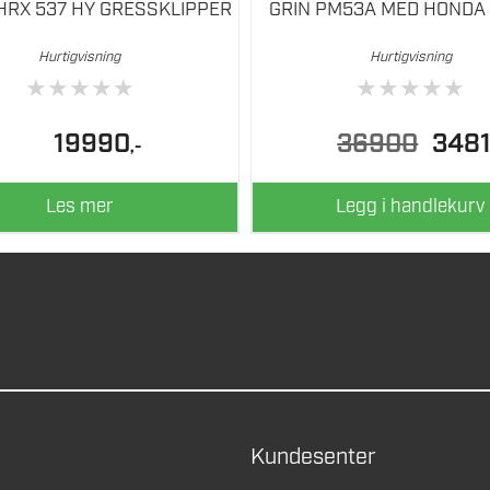
HRX 537 HY GRESSKLIPPER
GRIN PM53A MED HONDA
Hurtigvisning
Hurtigvisning
★
★
★
★
★
★
★
★
★
★
Opprinn
19990
36900
348
,-
pris
var:
36900.
Les mer
Legg i handlekurv
Kundesenter