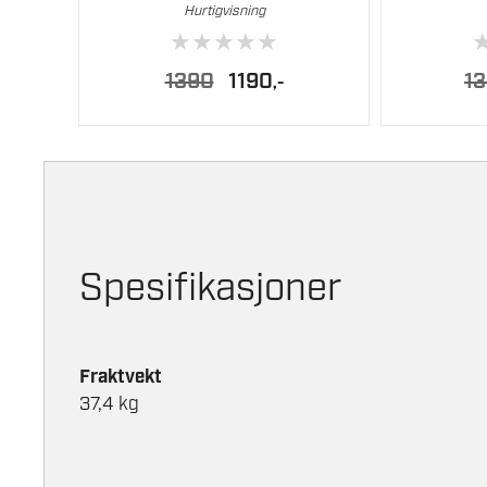
Hurtigvisning
★
★
★
★
★
Opprinnelig
Nåværende
1390
1190
1
,-
pris
pris
var:
er:
1390.
1190.
Spesifikasjoner
Fraktvekt
37,4 kg