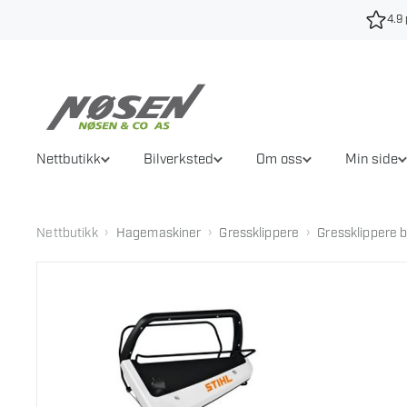
Hopp
4.9 
til
innhold
Nettbutikk
Bilverksted
Om oss
Min side
›
›
›
Nettbutikk
Hagemaskiner
Gressklippere
Gressklippere 