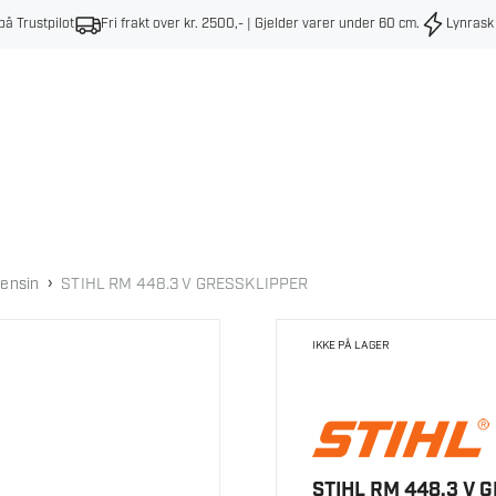
på Trustpilot
Fri frakt over kr. 2500,- | Gjelder varer under 60 cm
.
Lynrask
›
bensin
STIHL RM 448.3 V GRESSKLIPPER
IKKE PÅ LAGER
STIHL RM 448.3 V 