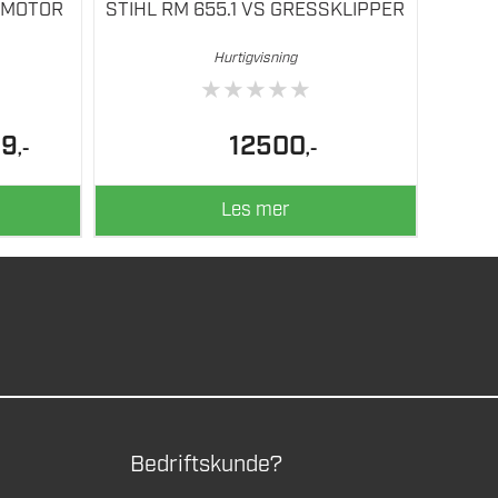
 MOTOR
STIHL RM 655.1 VS GRESSKLIPPER
Hurtigvisning
★
★
★
★
★
elig
Nåværende
19
12500
,-
,-
pris
er:
34819.
Les mer
Bedriftskunde?