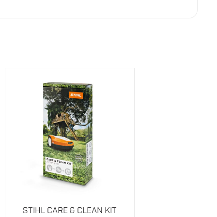
skytter motorblokken mot UV-stråling. Plasten av
mmen gressklipperens bøyle uten verktøy, eller
 armene dine ved gressklipping, siden vibrasjonene
nkelt og uten vippebevegelse.
la viser gjeldende høyde. Den sentrale
STIHL CARE & CLEAN KIT