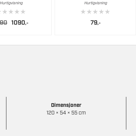
Hurtigvisning
Hurtigvisning
★
★
★
★
★
★
★
★
★
★
Opprinnelig
Nåværende
390
1090
79
,-
,-
pris
pris
var:
er:
1390.
1090.
Dimensjoner
120 × 54 × 55 cm