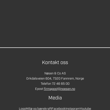
Kontakt oss
Nøsen & Co AS
Orkdalsveien 604, 7320 Fannrem, Norge
Telefon 72 46 65 00
Epost
firmapost@noesen.no
Media
Logo
Miljø og bærekraft
Facebook
Instagram
Youtube