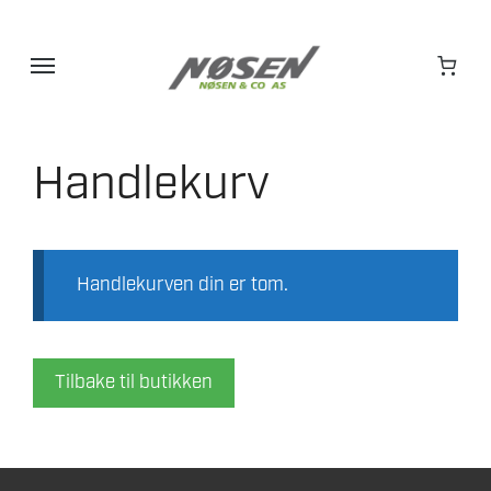
Hopp
til
innhold
Handlekurv
Handlekurven din er tom.
Tilbake til butikken