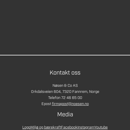
Kontakt oss
Nøsen & Co AS
Orkdalsveien 604, 7320 Fannrem, Norge
Telefon 72 46 65 00
Epost
firmapost@noesen.no
Media
Logo
Miljø og bærekraft
Facebook
Instagram
Youtube