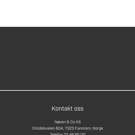
Kontakt oss
Nøsen & Co AS
Orkdalsveien 604, 7320 Fannrem, Norge
Telefon 72 46 65 00