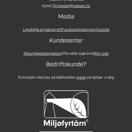
Epost
firmapost@noesen.no
Media
Logo
Miljø og bærekraft
Facebook
Instagram
Youtube
Kundesenter
Retur
Kjøpsbetingelser
Ofte stilte spørsmål
Min side
Bedriftskunde?
Ta kontakt med oss på telefon
eller
epost
så hjelper vi deg.