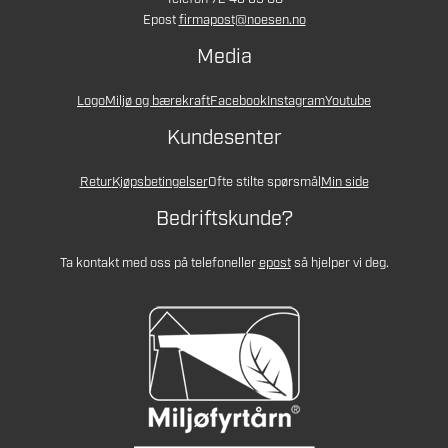
Epost
firmapost@noesen.no
Media
Logo
Miljø og bærekraft
Facebook
Instagram
Youtube
Kundesenter
Retur
Kjøpsbetingelser
Ofte stilte spørsmål
Min side
Bedriftskunde?
Ta kontakt med oss på telefon
eller
epost
så hjelper vi deg.