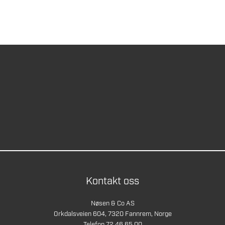
Kontakt oss
Nøsen & Co AS
Orkdalsveien 604, 7320 Fannrem, Norge
Telefon 72 46 65 00