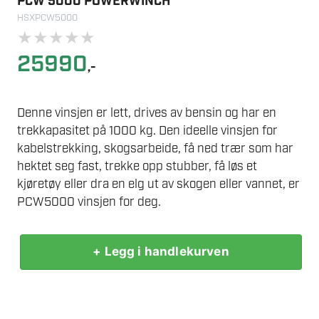
PCW 5000 POWERWINCH
HSXPCW5000
★
★
★
★
★
25990
,-
Denne vinsjen er lett, drives av bensin og har en
trekkapasitet på 1000 kg. Den ideelle vinsjen for
kabelstrekking, skogsarbeide, få ned trær som har
hektet seg fast, trekke opp stubber, få løs et
kjøretøy eller dra en elg ut av skogen eller vannet, er
PCW5000 vinsjen for deg.
+ Legg i handlekurven
PCW
5000
POWERWINCH
antall