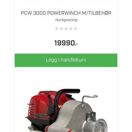
PCW 3000 POWERWINCH M/TILBEHØR
Hurtigvisning
★
★
★
★
★
19990
,-
Legg i handlekurv