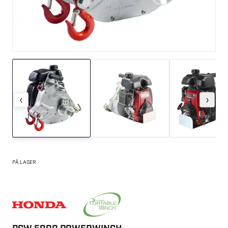
‹
›
PÅ LAGER