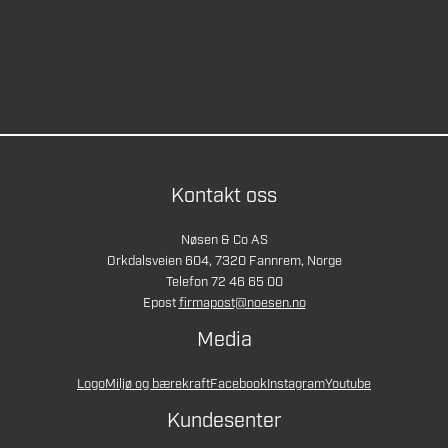
Kontakt oss
Nøsen & Co AS
Orkdalsveien 604, 7320 Fannrem, Norge
Telefon 72 46 65 00
Epost
firmapost@noesen.no
Media
Logo
Miljø og bærekraft
Facebook
Instagram
Youtube
Kundesenter