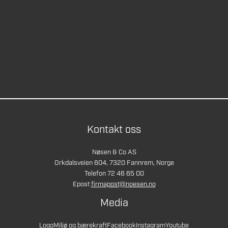
Kontakt oss
Nøsen & Co AS
Orkdalsveien 604, 7320 Fannrem, Norge
Telefon 72 46 65 00
Epost
firmapost@noesen.no
Media
Logo
Miljø og bærekraft
Facebook
Instagram
Youtube