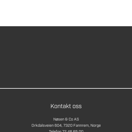
Kontakt oss
Nøsen & Co AS
Orkdalsveien 604, 7320 Fannrem, Norge
Telefon 72 46 65 00