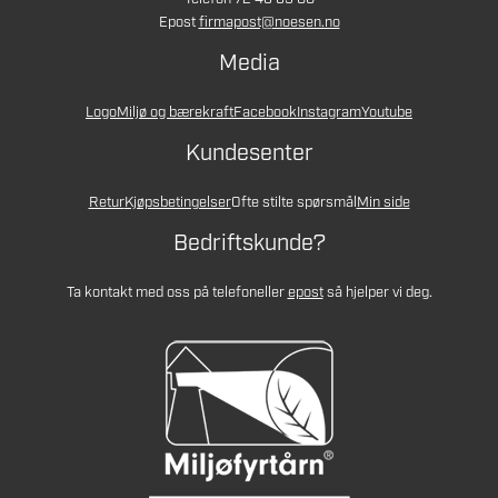
Epost
firmapost@noesen.no
Media
Logo
Miljø og bærekraft
Facebook
Instagram
Youtube
Kundesenter
Retur
Kjøpsbetingelser
Ofte stilte spørsmål
Min side
Bedriftskunde?
Ta kontakt med oss på telefon
eller
epost
så hjelper vi deg.