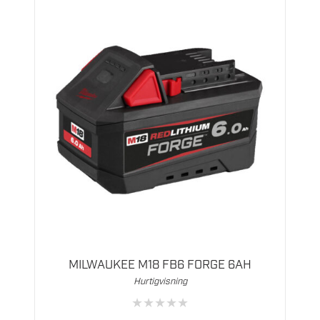
MILWAUKEE M18 FB6 FORGE 6AH
Hurtigvisning
★
★
★
★
★