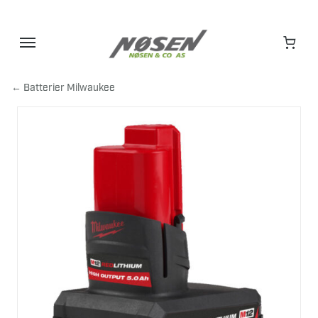
Hopp
til
innhold
← Batterier Milwaukee