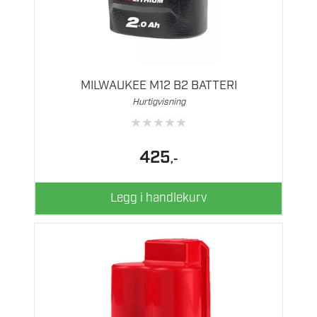
MILWAUKEE M12 B2 BATTERI
Hurtigvisning
★
★
★
★
★
425
,-
Legg i handlekurv