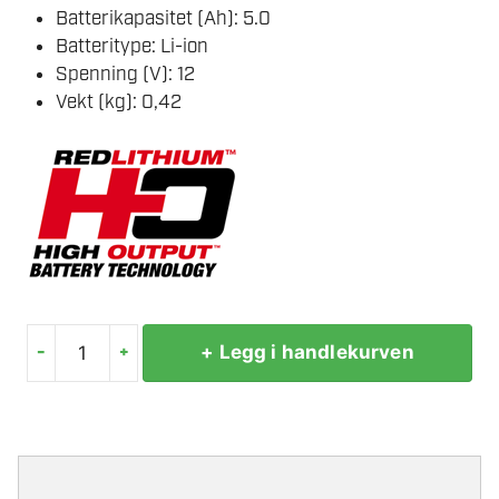
Batterikapasitet (Ah): 5.0
Batteritype: Li-ion
Spenning (V): 12
Vekt (kg): 0,42
-
+
+ Legg i handlekurven
MILWAUKEE
M12
HB5
BATTERI
antall