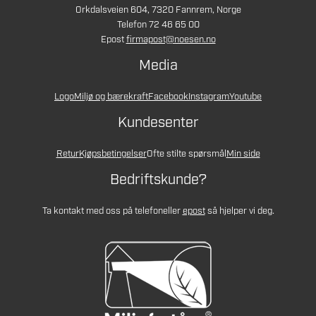
Orkdalsveien 604, 7320 Fannrem, Norge
Telefon 72 46 65 00
Epost
firmapost@noesen.no
Media
Logo
Miljø og bærekraft
Facebook
Instagram
Youtube
Kundesenter
Retur
Kjøpsbetingelser
Ofte stilte spørsmål
Min side
Bedriftskunde?
Ta kontakt med oss på telefon
eller
epost
så hjelper vi deg.