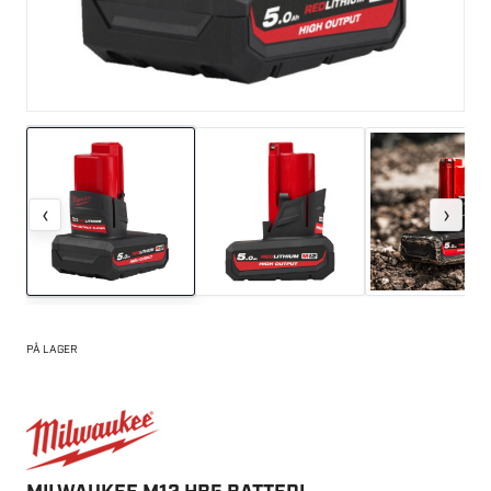
‹
›
PÅ LAGER