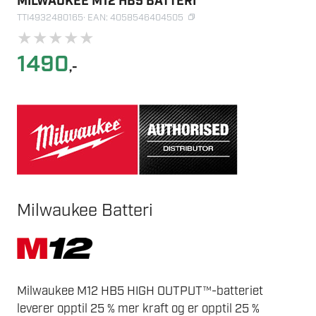
MILWAUKEE M12 HB5 BATTERI
TTI4932480165
· EAN: 4058546404505
★
★
★
★
★
1490
,-
Milwaukee Batteri
Milwaukee M12 HB5 HIGH OUTPUT™-batteriet
leverer opptil 25 % mer kraft og er opptil 25 %