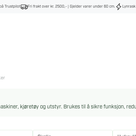
på Trustpilot
Fri frakt over kr. 2500,- | Gjelder varer under 60 cm
.
Lynrask
ker
askiner, kjøretøy og utstyr. Brukes til å sikre funksjon, redu