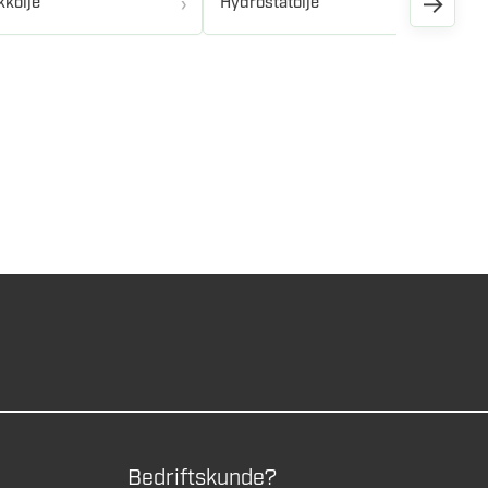
→
kkolje
Hydrostatolje
Bedriftskunde?