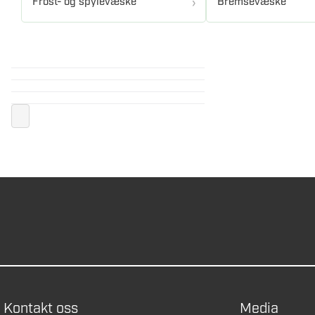
Frost- og spylevæske
Bremsevæske
Kontakt oss
Media