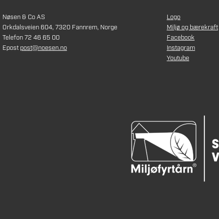
Nøsen & Co AS
Logo
Orkdalsveien 604, 7320 Fannrem, Norge
Miljø og bærekraft
Telefon 72 46 65 00
Facebook
Epost
post@noesen.no
Instagram
Youtube