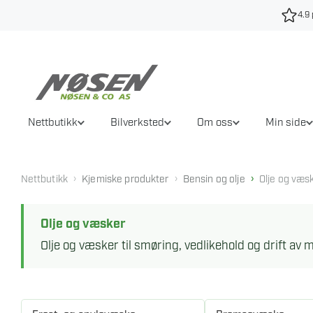
Hopp
4.9 
til
innhold
Nettbutikk
Bilverksted
Om oss
Min side
›
›
›
Nettbutikk
Kjemiske produkter
Bensin og olje
Olje og væs
Olje og væsker
Olje og væsker til smøring, vedlikehold og drift av m