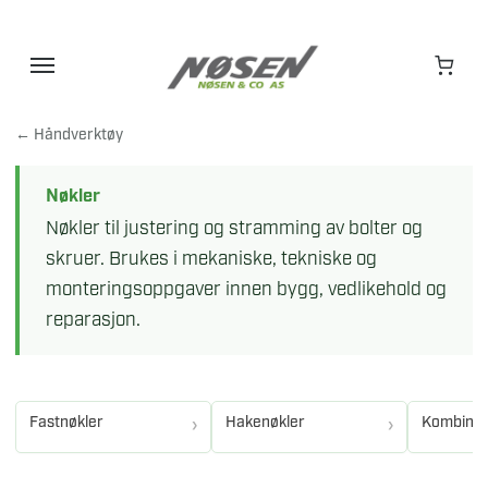
Hopp
til
innhold
← Håndverktøy
Nøkler
Nøkler til justering og stramming av bolter og
skruer. Brukes i mekaniske, tekniske og
monteringsoppgaver innen bygg, vedlikehold og
reparasjon.
Fastnøkler
Hakenøkler
Kombinas