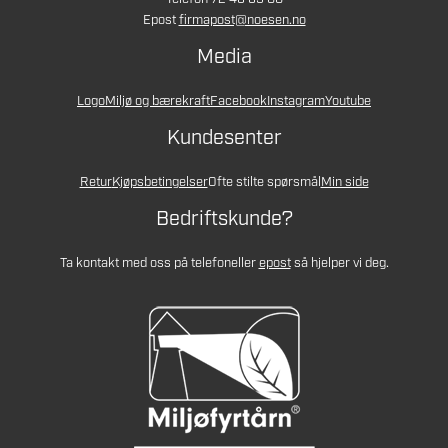
Epost
firmapost@noesen.no
Media
Logo
Miljø og bærekraft
Facebook
Instagram
Youtube
Kundesenter
Retur
Kjøpsbetingelser
Ofte stilte spørsmål
Min side
Bedriftskunde?
Ta kontakt med oss på telefon
eller
epost
så hjelper vi deg.