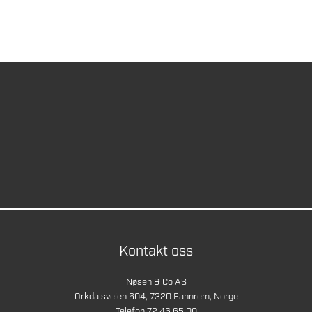
Kontakt oss
Nøsen & Co AS
Orkdalsveien 604, 7320 Fannrem, Norge
Telefon 72 46 65 00