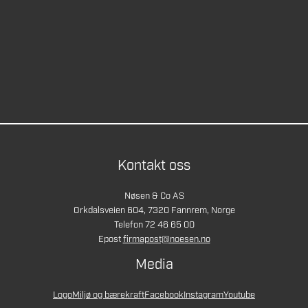
Kontakt oss
Nøsen & Co AS
Orkdalsveien 604, 7320 Fannrem, Norge
Telefon 72 46 65 00
Epost
firmapost@noesen.no
Media
Logo
Miljø og bærekraft
Facebook
Instagram
Youtube