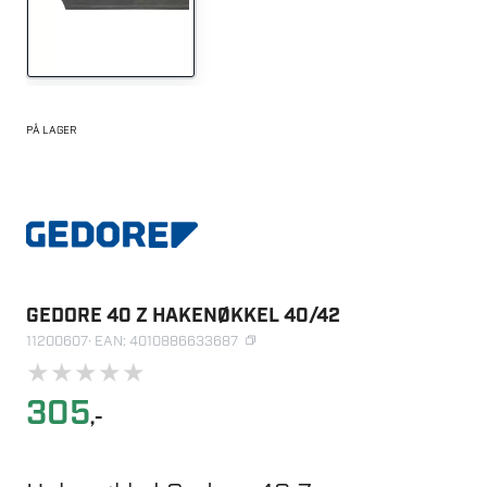
PÅ LAGER
GEDORE 40 Z HAKENØKKEL 40/42
11200607
· EAN: 4010886633687
★
★
★
★
★
305
,-