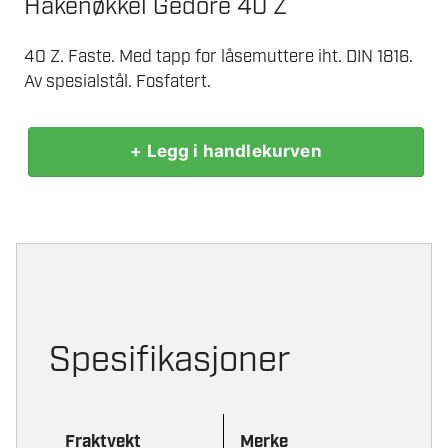
Hakenøkkel Gedore 40 Z
40 Z. Faste. Med tapp for låsemuttere iht. DIN 1816.
Av spesialstål. Fosfatert.
+ Legg i handlekurven
GEDORE
40
Z
HAKENØKKEL
40/42
antall
Spesifikasjoner
Fraktvekt
Merke