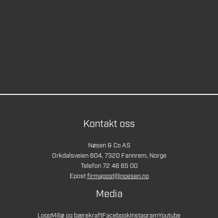
Kontakt oss
Nøsen & Co AS
Orkdalsveien 604, 7320 Fannrem, Norge
Telefon 72 46 65 00
Epost
firmapost@noesen.no
Media
Logo
Miljø og bærekraft
Facebook
Instagram
Youtube