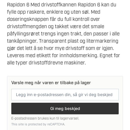
Rapidon 6 Med drivstoffkannen Rapidon 6 kan du
fylle opp raskere, enklere og uten søl. Med
doseringsknappen får du full kontroll over
drivstoffmengden og takket være det smale
påfyllingsrøret trengs ingen trakt, den passer i alle
tankåpninger. Transparent plast og litermarkering
gjør det lett å se hvor mye drivstoff som er igjen.
Leveres med etikett for innholdsmerking. Egnet for
alle typer drivstoffdrevne maskiner.
Varsle meg når varen er tilbake på lager
E-
postadresse
Gi meg beskjed
E-postadressen brukes kun til lagervarsel.
This site is protected by reCAPTCHA.