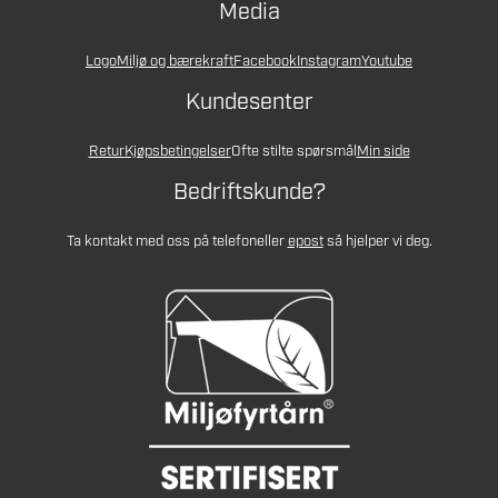
Media
Logo
Miljø og bærekraft
Facebook
Instagram
Youtube
Kundesenter
Retur
Kjøpsbetingelser
Ofte stilte spørsmål
Min side
Bedriftskunde?
Ta kontakt med oss på telefon
eller
epost
så hjelper vi deg.