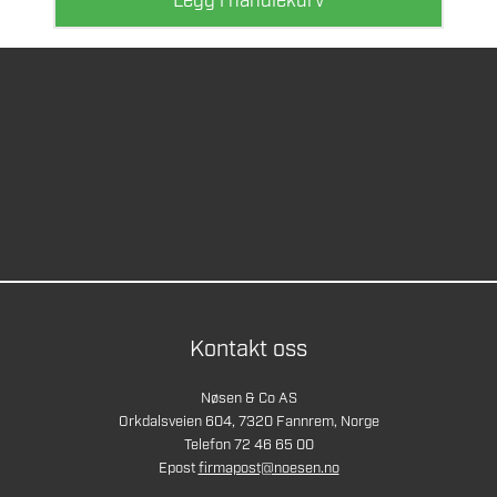
Legg i handlekurv
Kontakt oss
Nøsen & Co AS
Orkdalsveien 604, 7320 Fannrem, Norge
Telefon 72 46 65 00
Epost
firmapost@noesen.no