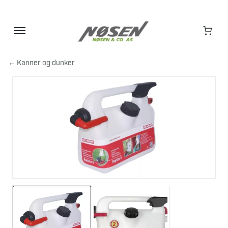
Hopp
til
innhold
← Kanner og dunker