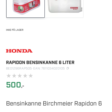
IKKE PÅ LAGER
RAPIDON BENSINKANNE 6 LITER
BE01296RAP505
· EAN: 7611034020105
★
★
★
★
★
500
,-
Bensinkanne Birchmeier Rapidon 6