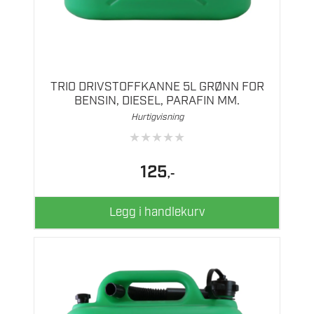
TRIO DRIVSTOFFKANNE 5L GRØNN FOR
BENSIN, DIESEL, PARAFIN MM.
Hurtigvisning
★
★
★
★
★
125
,-
Legg i handlekurv