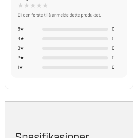
★
★
★
★
★
Bli den første til å anmelde dette produktet.
5★
0
4★
0
3★
0
2★
0
1★
0
Spesifikasjoner